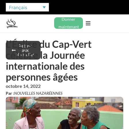
Français
Donner
maintenant
L’Église du Cap-Vert
Retour
aux
célèbre la Journée
Nouvelles
internationale des
personnes âgées
octobre 14, 2022
Par :
NOUVELLES NAZARÉENNES