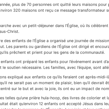
année, plus de 70 personnes ont quitté leurs maisons pour
 Environ 320 maisons ont reçu ce message transformateur su
 marche avec un petit-déjeuner dans l’Église, où ils célèbr
sus-Christ.
e des enfants de l’Église a organisé une journée de missions.
ut. Les parents ou gardiens de l’Église ont dirigé et encou
squ’ils prêchent et prient pour les gens de la communauté.
enfants ont préparé les enfants pour l’événement avant d’all
t le soutien nécessaire. Les familles, avec l’équipe, sont al
ns expliqué aux enfants ce qu’ils feraient cet après-midi-l
qu’il ne serait pas un moment de plaisir, bien qu’il devrait ê
entré sur le but et avec la joie, ils ont eu un impact de no
ies telles qu’une prière hula-hoop, des livres de colorier et l
ultat était qu’environ 12 enfants ont accepté Jésus dans leu