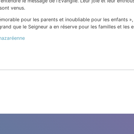
tendre le message de l’Évangile. Leur joie et leur enthou
 sont venus.
émorable pour les parents et inoubliable pour les enfants »,
and que le Seigneur a en réserve pour les familles et les en
 nazaréenne