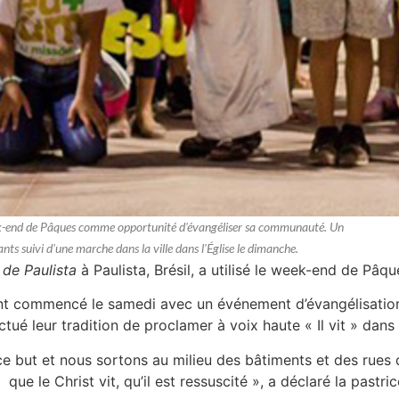
e week-end de Pâques comme opportunité d'évangéliser sa communauté. Un
nts suivi d'une marche dans la ville dans l'Église le dimanche.
 de Paulista
à Paulista, Brésil, a utilisé le week-end de P
nt commencé le samedi avec un événement d’évangélisation 
tué leur tradition de proclamer à voix haute « Il vit » dans l
ce but et nous sortons au milieu des bâtiments et des rues d
ue le Christ vit, qu’il est ressuscité », a déclaré la pastri