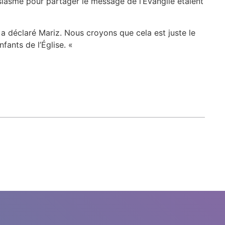
siasme pour partager le message de l’Évangile étaient
 a déclaré Mariz. Nous croyons que cela est juste le
fants de l’Église. «