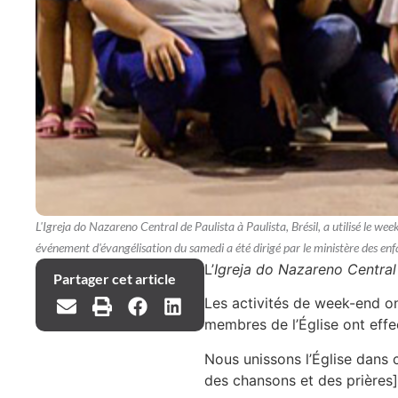
L'Igreja do Nazareno Central de Paulista à Paulista, Brésil, a utilisé l
événement d'évangélisation du samedi a été dirigé par le ministère des enfa
L’
Igreja do Nazareno Central
Partager cet article
Les activités de week-end o
membres de l’Église ont effec
Nous unissons l’Église dans 
des chansons et des prières] q