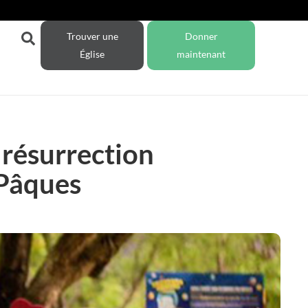
Trouver une
Donner
Église
maintenant
e résurrection
 Pâques