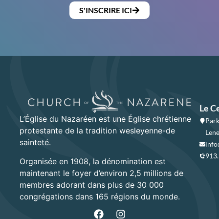
S'INSCRIRE ICI
Le C
L’Église du Nazaréen est une Église chrétienne
Park
protestante de la tradition wesleyenne-de
Lene
sainteté.
info
913
Organisée en 1908, la dénomination est
maintenant le foyer d’environ 2,5 millions de
membres adorant dans plus de 30 000
congrégations dans 165 régions du monde.