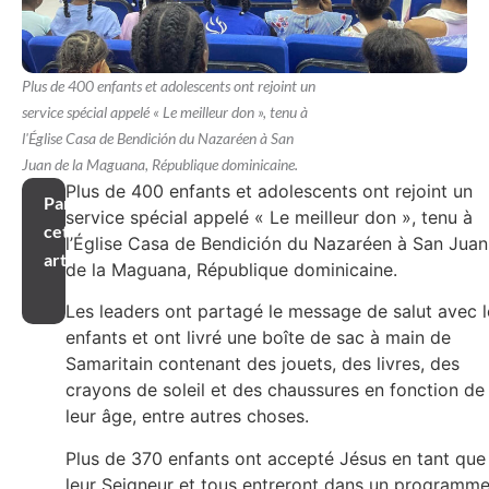
Plus de 400 enfants et adolescents ont rejoint un
service spécial appelé « Le meilleur don », tenu à
l'Église Casa de Bendición du Nazaréen à San
Juan de la Maguana, République dominicaine.
Plus de 400 enfants et adolescents ont rejoint un
Partager
service spécial appelé « Le meilleur don », tenu à
cet
l’Église Casa de Bendición du Nazaréen à San Juan
article
de la Maguana, République dominicaine.
Les leaders ont partagé le message de salut avec l
enfants et ont livré une boîte de sac à main de
Samaritain contenant des jouets, des livres, des
crayons de soleil et des chaussures en fonction de
leur âge, entre autres choses.
Plus de 370 enfants ont accepté Jésus en tant que
leur Seigneur et tous entreront dans un programm