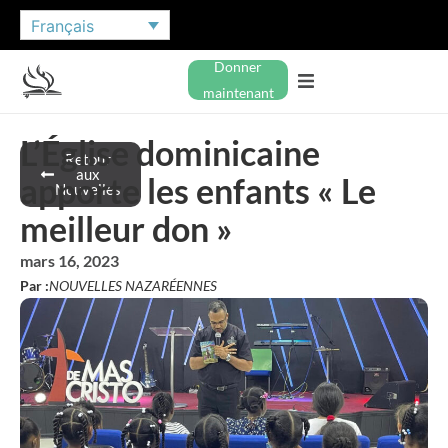
Français
Donner
maintenant
L’Église dominicaine
Retour
aux
apporte les enfants « Le
Nouvelles
meilleur don »
mars 16, 2023
Par :
NOUVELLES NAZARÉENNES