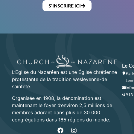
S'INSCRIRE ICI
Le C
L’Église du Nazaréen est une Église chrétienne
Park
protestante de la tradition wesleyenne-de
Lene
sainteté.
info
913
Organisée en 1908, la dénomination est
maintenant le foyer d’environ 2,5 millions de
membres adorant dans plus de 30 000
congrégations dans 165 régions du monde.