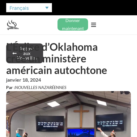
Français
Donner
maintenant
L’Église d’Oklahoma
Retour
aux
crée un ministère
Nouvelles
américain autochtone
janvier 18, 2024
Par :
NOUVELLES NAZARÉENNES