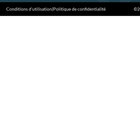
Conditions d'utilisation
|
Politique de confidentialité
©20