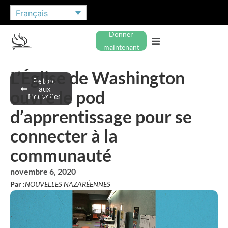
Français
Donner
maintenant
L’Église de Washington
Retour
aux
ouvre le pod
Nouvelles
d’apprentissage pour se
connecter à la
communauté
novembre 6, 2020
Par :
NOUVELLES NAZARÉENNES