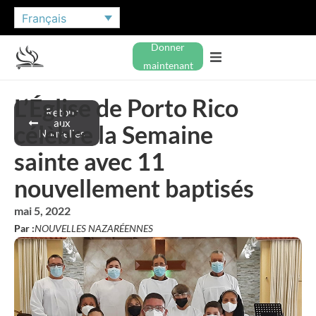
Français
Donner
maintenant
L’Église de Porto Rico
Retour
aux
célèbre la Semaine
Nouvelles
sainte avec 11
nouvellement baptisés
mai 5, 2022
Par :
NOUVELLES NAZARÉENNES