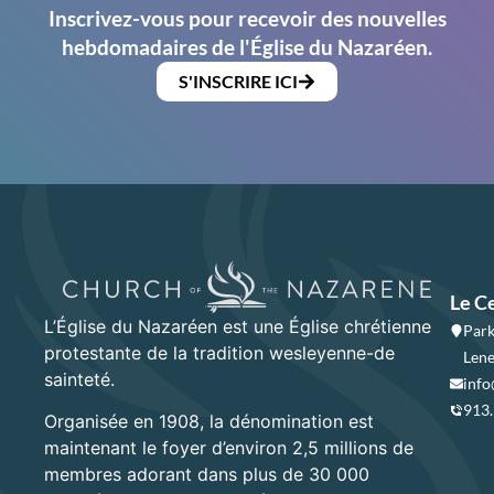
Inscrivez-vous pour recevoir des nouvelles
hebdomadaires de l'Église du Nazaréen.
S'INSCRIRE ICI
Le C
L’Église du Nazaréen est une Église chrétienne
Park
protestante de la tradition wesleyenne-de
Lene
sainteté.
info
913
Organisée en 1908, la dénomination est
maintenant le foyer d’environ 2,5 millions de
membres adorant dans plus de 30 000