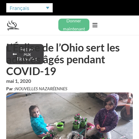
Français
Donner
maintenant
L’Église de l’Ohio sert les
Retour
aux
adultes âgés pendant
Nouvelles
COVID-19
mai 1, 2020
Par :
NOUVELLES NAZARÉENNES