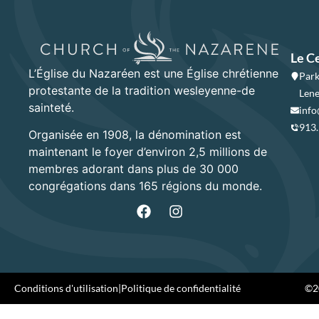
Le C
L’Église du Nazaréen est une Église chrétienne
Park
protestante de la tradition wesleyenne-de
Lene
sainteté.
info
913
Organisée en 1908, la dénomination est
maintenant le foyer d’environ 2,5 millions de
membres adorant dans plus de 30 000
congrégations dans 165 régions du monde.
Conditions d'utilisation
|
Politique de confidentialité
©20