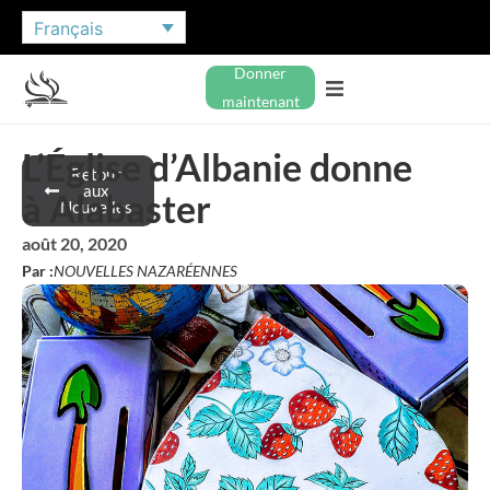
Français
Donner
maintenant
L’Église d’Albanie donne
Retour
aux
à Alabaster
Nouvelles
août 20, 2020
Par :
NOUVELLES NAZARÉENNES