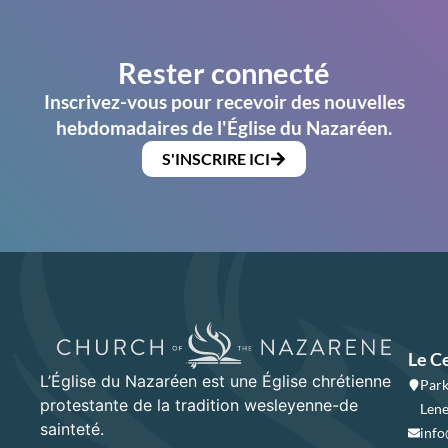
Rester connecté
Inscrivez-vous pour recevoir des nouvelles
hebdomadaires de l'Église du Nazaréen.
S'INSCRIRE ICI
Le C
L’Église du Nazaréen est une Église chrétienne
Park
protestante de la tradition wesleyenne-de
Lene
sainteté.
info