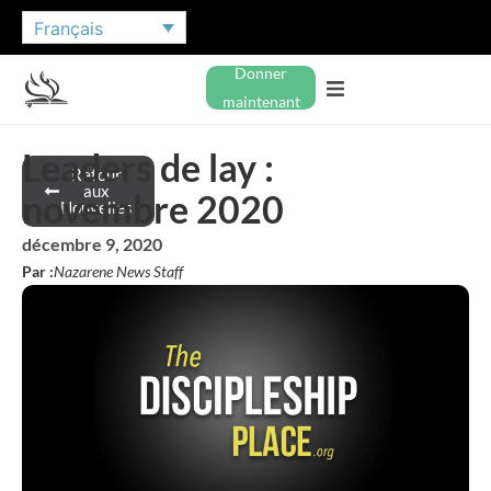
Français
Donner
maintenant
Leaders de lay :
Retour
aux
novembre 2020
Nouvelles
décembre 9, 2020
Par :
Nazarene News Staff