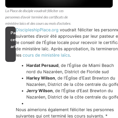
La Place de disciple voudrait féliciter ces
personnes d'avoir terminé des certificats de
ministère laïcs et des cours au mois d'octobre.
DiscipleshipPlace.org
voudrait féliciter les personn
Partager
suivantes d’avoir été approuvées par leur pasteur e
cet
le conseil de l’Église locale pour recevoir le certific
article
de ministère laïc. Après approbation, ils termineron
les
cours de ministère laïcs
.
Hardat Persaud
, de l’Église de Miami Beach
nord du Nazaréen, District de Floride sud
Harley Wilson
, de l’Église d’East Brewton du
Nazaréen, District de la côte centrale du golf
Jerry Wilson
, de l’Église d’East Brewton du
Nazaréen, District de la côte centrale du golf
Nous aimerions également féliciter les personnes
suivantes qui ont terminé les cours suivants. *