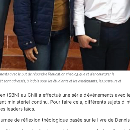
ments avec le but de répandre l'éducation théologique et d'encourager le
t sont adressés, à la fois pour les étudiants et les enseignants, les pasteurs et
en (SBN) au Chili a effectué une série d’événements avec l
 ministériel continu. Pour faire cela, différents sujets d’int
es leaders laïcs.
urnée de réflexion théologique basée sur le livre de Dennis 