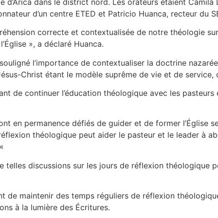
ville d’Arica dans le district nord. Les orateurs étaient Cami
nnateur d’un centre ETED et Patricio Huanca, recteur du S
éhension correcte et contextualisée de notre théologie sur l
l’Église », a déclaré Huanca.
ouligné l’importance de contextualiser la doctrine nazarée
ésus-Christ étant le modèle suprême de vie et de service, ch
ant de continuer l’éducation théologique avec les pasteurs en
ont en permanence défiés de guider et de former l’Église se
éflexion théologique peut aider le pasteur et le leader à a
 «
 telles discussions sur les jours de réflexion théologique p
nt de maintenir des temps réguliers de réflexion théologique
ns à la lumière des Écritures.