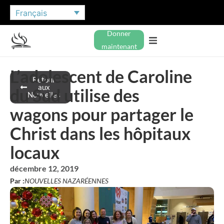
Français
Donner
maintenant
L’adolescent de Caroline
Retour
aux
du Sud utilise des
Nouvelles
wagons pour partager le
Christ dans les hôpitaux
locaux
décembre 12, 2019
Par :
NOUVELLES NAZARÉENNES