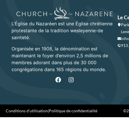
Le C
L’Église du Nazaréen est une Église chrétienne
Park
protestante de la tradition wesleyenne-de
Lene
sainteté.
info
913
Organisée en 1908, la dénomination est
maintenant le foyer d’environ 2,5 millions de
membres adorant dans plus de 30 000
congrégations dans 165 régions du monde.
Conditions d'utilisation
|
Politique de confidentialité
©20