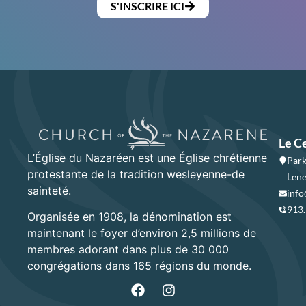
S'INSCRIRE ICI
Le C
L’Église du Nazaréen est une Église chrétienne
Park
protestante de la tradition wesleyenne-de
Lene
sainteté.
info
913
Organisée en 1908, la dénomination est
maintenant le foyer d’environ 2,5 millions de
membres adorant dans plus de 30 000
congrégations dans 165 régions du monde.