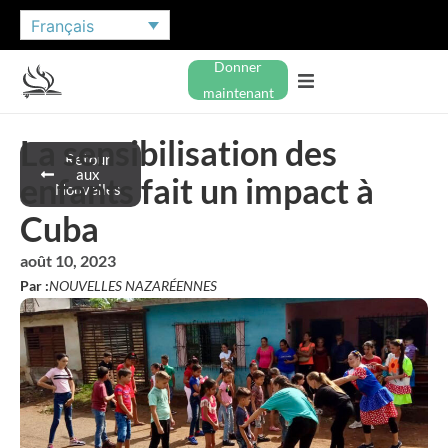
Français
Donner
maintenant
La sensibilisation des
Retour
aux
enfants fait un impact à
Nouvelles
Cuba
août 10, 2023
Par :
NOUVELLES NAZARÉENNES