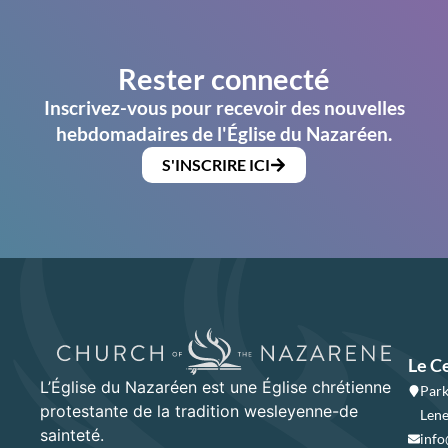
Rester connecté
Inscrivez-vous pour recevoir des nouvelles
hebdomadaires de l'Église du Nazaréen.
S'INSCRIRE ICI
Le C
L’Église du Nazaréen est une Église chrétienne
Park
protestante de la tradition wesleyenne-de
Lene
sainteté.
info