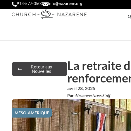
913-577-0500
info@nazarene.org
Q
La retraite 
Retour aux
Nouvelles
renforcemen
avril 28, 2025
Par :
Nazarene News Staff
MÉSO-AMÉRIQUE