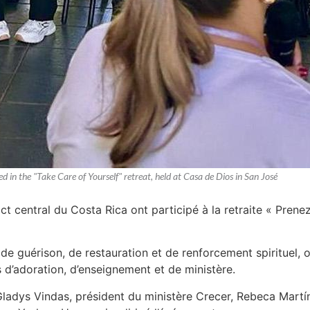
in the "Take Care of Yourself" retreat, held at Casa de Dios in San José
ct central du Costa Rica ont participé à la retraite « Prene
e guérison, de restauration et de renforcement spirituel, où
d’adoration, d’enseignement et de ministère.
r Gladys Vindas, président du ministère Crecer, Rebeca Martí