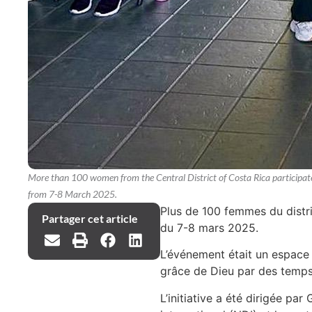
More than 100 women from the Central District of Costa Rica participated 
from 7-8 March 2025.
Plus de 100 femmes du distri
Partager cet article
du 7-8 mars 2025.
L’événement était un espace d
grâce de Dieu par des temps 
L’initiative a été dirigée pa