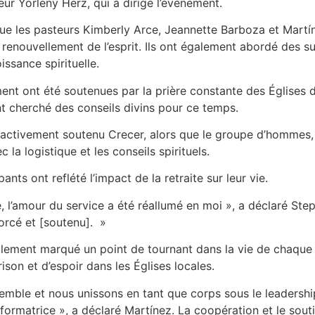
teur Yorleny Herz, qui a dirigé l’événement.
que les pasteurs Kimberly Arce, Jeannette Barboza et Martí
 renouvellement de l’esprit. Ils ont également abordé des suj
issance spirituelle.
nt ont été soutenues par la prière constante des Églises du d
t cherché des conseils divins pour ce temps.
a activement soutenu Crecer, alors que le groupe d’hommes, 
c la logistique et les conseils spirituels.
nts ont reflété l’impact de la retraite sur leur vie.
te, l’amour du service a été réallumé en moi », a déclaré S
orcé et [soutenu]. »
ement marqué un point de tournant dans la vie de chaque 
son et d’espoir dans les Églises locales.
emble et nous unissons en tant que corps sous le leadershi
formatrice », a déclaré Martínez. La coopération et le souti