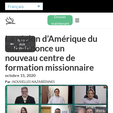
Français
Donner
maintenant
La région d’Amérique du
Retour
aux
Sud annonce un
Nouvelles
nouveau centre de
formation missionnaire
octobre 15, 2020
Par :
NOUVELLES NAZARÉENNES