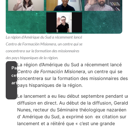
La région d'Amérique du Sud a récemment lancé
Centro de Formación Misionera, un centre qui se
concentrera sur la formation des missionnaires
des pays hispaniques de la région.
La région d’Amérique du Sud a récemment lancé
Partager
Centro de Formación Misionera
, un centre qui se
cet
concentrera sur la formation des missionnaires des
article
pays hispaniques de la région.
Le lancement a eu lieu début septembre pendant u
diffusion en direct. Au début de la diffusion, Geral
Nunes, recteur du Séminaire théologique nazaréen
d’ Amérique du Sud, a exprimé son ex citation sur 
lancement et a réitéré que « c’est une grande