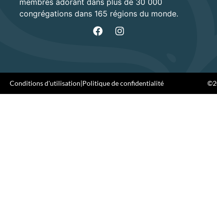
membres adorant dans plus de 30 000
congrégations dans 165 régions du monde.
Conditions d'utilisation
|
Politique de confidentialité
©20