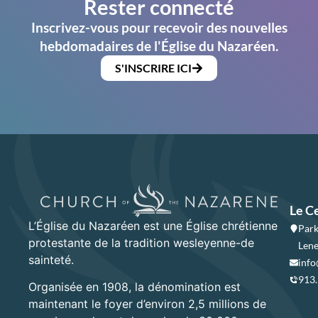
Rester connecté
Inscrivez-vous pour recevoir des nouvelles
hebdomadaires de l'Église du Nazaréen.
S'INSCRIRE ICI
Le C
L’Église du Nazaréen est une Église chrétienne
Park
protestante de la tradition wesleyenne-de
Lene
sainteté.
info
913
Organisée en 1908, la dénomination est
maintenant le foyer d’environ 2,5 millions de