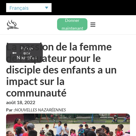
Français
Donner
maintenant
La passion de la femme
Retour
aux
de l’Équateur pour le
Nouvelles
disciple des enfants a un
impact sur la
communauté
août 18, 2022
Par :
NOUVELLES NAZARÉENNES