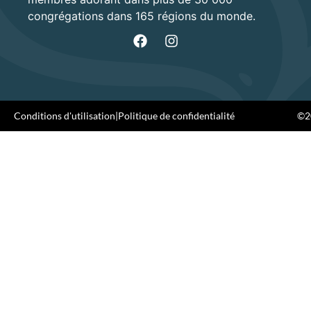
congrégations dans 165 régions du monde.
Conditions d'utilisation
|
Politique de confidentialité
©20