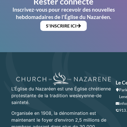
Rester connecté
Inscrivez-vous pour recevoir des nouvelles
hebdomadaires de l'Église du Nazaréen.
S'INSCRIRE ICI
Le C
L’Église du Nazaréen est une Église chrétienne
Park
protestante de la tradition wesleyenne-de
Lene
sainteté.
info
913
Organisée en 1908, la dénomination est
maintenant le foyer d’environ 2,5 millions de
membres adorant dans plus de 30 000