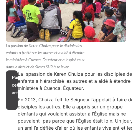
La passion de Keren Chuiza pour le disciple des
enfants a frotté sur les autres et a aidé à étendre
le ministère à Cuenca, Équateur et a inspiré ceux
dans le district de Sierra SUR à se lever.
La spassion de Keren Chuiza pour les disc iples d
Partager
enfants a hiérarchisé les autres et a aidé à étendre 
cet
ministère à Cuenca, Équateur.
article
En 2013, Chuiza felt, le Seigneur l’appelait à faire d
disciples les autres. Elle a appris sur un groupe
d’enfants qui voulaient assister à l’Église mais ne
pouvaient pas parce que l’Église était loin. Un jour,
un ami l’a défiée d’aller où les enfants vivaient et le