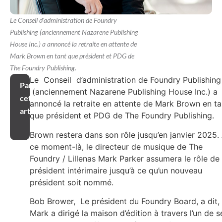
Le Conseil d'administration de Foundry
Publishing (anciennement Nazarene Publishing
House Inc.) a annoncé la retraite en attente de
Mark Brown en tant que président et PDG de
The Foundry Publishing.
Le Conseil d’administration de Foundry Publishing
Partager
(anciennement Nazarene Publishing House Inc.) a
cet
annoncé la retraite en attente de Mark Brown en ta
article
que président et PDG de The Foundry Publishing.
Brown restera dans son rôle jusqu’en janvier 2025.
ce moment-là, le directeur de musique de The
Foundry / Lillenas Mark Parker assumera le rôle de
président intérimaire jusqu’à ce qu’un nouveau
président soit nommé.
Bob Brower, Le président du Foundry Board, a dit,
Mark a dirigé la maison d’édition à travers l’un de s