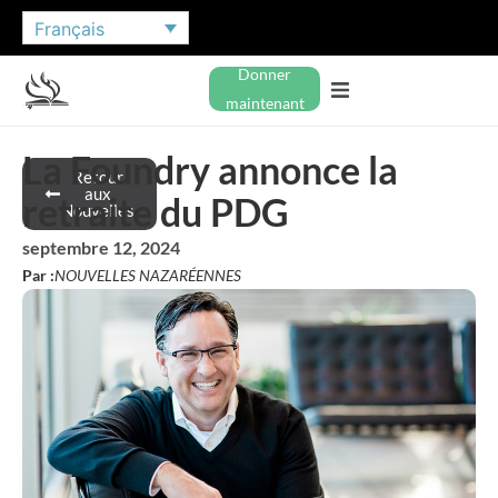
Français
Donner
maintenant
La Foundry annonce la
Retour
aux
retraite du PDG
Nouvelles
septembre 12, 2024
Par :
NOUVELLES NAZARÉENNES