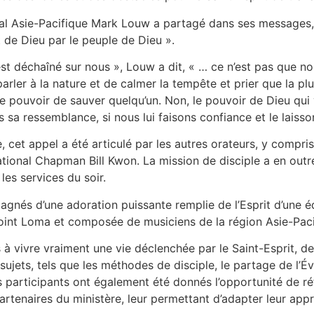
nal Asie-Pacifique Mark Louw a partagé dans ses messages, l
de Dieu par le peuple de Dieu ».
st déchaîné sur nous », Louw a dit, « … ce n’est pas que no
parler à la nature et de calmer la tempête et prier que la pl
le pouvoir de sauver quelqu’un. Non, le pouvoir de Dieu qui v
a ressemblance, si nous lui faisons confiance et le laissons
 cet appel a été articulé par les autres orateurs, y compri
tional Chapman Bill Kwon. La mission de disciple a en outre
es services du soir.
gnés d’une adoration puissante remplie de l’Esprit d’une é
Point Loma et composée de musiciens de la région Asie-Paci
 à vivre vraiment une vie déclenchée par le Saint-Esprit, d
sujets, tels que les méthodes de disciple, le partage de l’Év
s participants ont également été donnés l’opportunité de réfl
rtenaires du ministère, leur permettant d’adapter leur appr