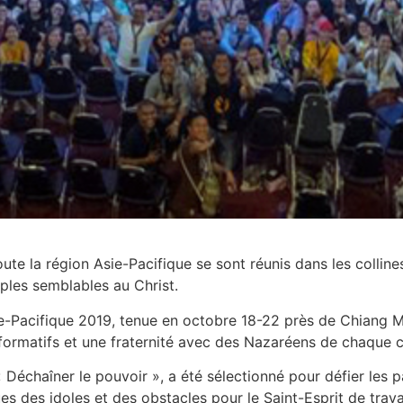
te la région Asie-Pacifique se sont réunis dans les collin
iples semblables au Christ.
e-Pacifique 2019, tenue en octobre 18-22 près de Chiang Ma
nformatifs et une fraternité avec des Nazaréens de chaque 
Déchaîner le pouvoir », a été sélectionné pour défier les par
s des idoles et des obstacles pour le Saint-Esprit de travai