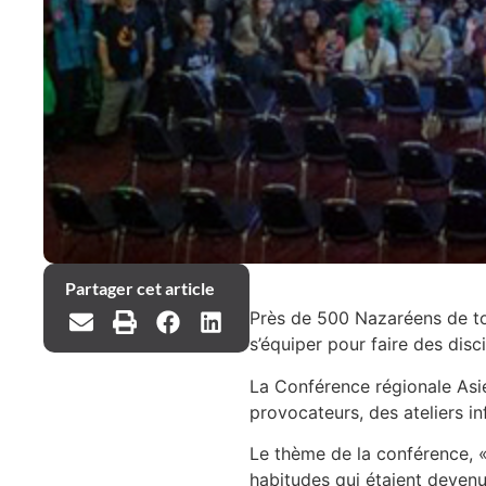
Partager cet article
Près de 500 Nazaréens de tou
s’équiper pour faire des disc
La Conférence régionale Asi
provocateurs, des ateliers i
Le thème de la conférence, « 
habitudes qui étaient devenue