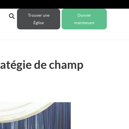
Trouver une
Donner
Église
maintenant
atégie de champ