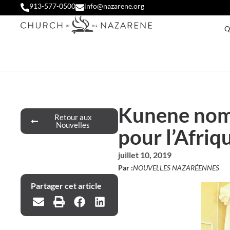
913-577-0500
info@nazarene.org
Q
Kunene nom
Retour aux
Nouvelles
pour l’Afriq
juillet 10, 2019
Par :
NOUVELLES NAZARÉENNES
Partager cet article