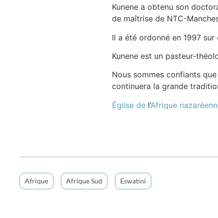
Kunene a obtenu son doctora
de maîtrise de NTC-Mancheste
Il a été ordonné en 1997 sur 
Kunene est un pasteur-théolog
Nous sommes confiants que le
continuera la grande traditio
Église de
l’
Afrique
nazaréenn
Afrique
Afrique Sud
Eswatini