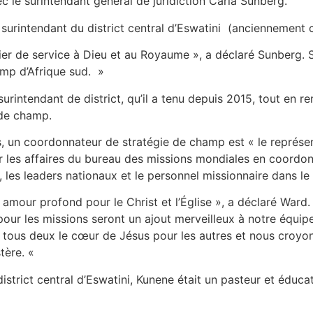
c le surintendant général de juridiction Carla Sunberg.
surintendant du district central d’Eswatini (anciennement c
er de service à Dieu et au Royaume », a déclaré Sunberg. Sa
amp d’Afrique sud. »
 surintendant de district, qu’il a tenu depuis 2015, tout en 
 de champ.
, un coordonnateur de stratégie de champ est « le représen
r les affaires du bureau des missions mondiales en coordonna
, les leaders nationaux et le personnel missionnaire dans l
mour profond pour le Christ et l’Église », a déclaré Ward.
 pour les missions seront un ajout merveilleux à notre équip
tous deux le cœur de Jésus pour les autres et nous croyons
stère. «
istrict central d’Eswatini, Kunene était un pasteur et éduca