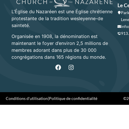
Le C
L’Église du Nazaréen est une Église chrétienne
Park
protestante de la tradition wesleyenne-de
Lene
sainteté.
info
913
Organisée en 1908, la dénomination est
maintenant le foyer d’environ 2,5 millions de
membres adorant dans plus de 30 000
congrégations dans 165 régions du monde.
Conditions d'utilisation
|
Politique de confidentialité
©20