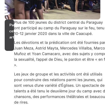
Plus de 100 jeunes du district central du Paraguay
Partager
ont participé au camp du Paraguay sur le feu, tenu
cet
10-12 janvier 2020 dans la ville de Caacupé.
article
Les dévotions et la prédication ont été fournies pa
Juan Meza, Astrid Mayta, Mercedes Villalba, Marc
Muñoz et Yoan Camacaro, avec des sujets y compr
la sexualité, l’appel de Dieu, le pardon et être « en 
».
Les jeux de groupe et les activités ont été utilisés
pour construire des relations parmi les jeunes, qui
sont venus d’une variété d’Églises. Un spectacle de
talents a été tenu le deuxième jour du camp avec 
chansons, des performances théâtrales et beauco
de rires.