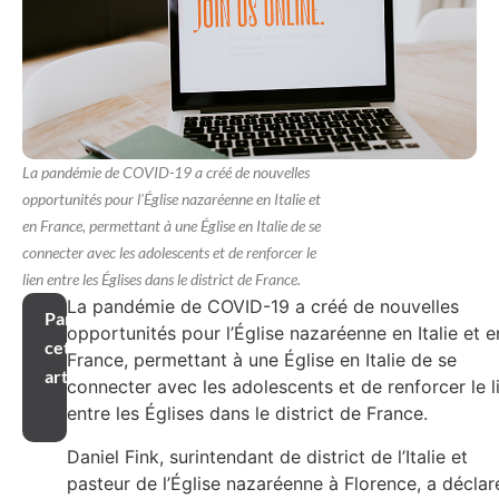
La pandémie de COVID-19 a créé de nouvelles
opportunités pour l'Église nazaréenne en Italie et
en France, permettant à une Église en Italie de se
connecter avec les adolescents et de renforcer le
lien entre les Églises dans le district de France.
La pandémie de COVID-19 a créé de nouvelles
Partager
opportunités pour l’Église nazaréenne en Italie et e
cet
France, permettant à une Église en Italie de se
article
connecter avec les adolescents et de renforcer le l
entre les Églises dans le district de France.
Daniel Fink, surintendant de district de l’Italie et
pasteur de l’Église nazaréenne à Florence, a déclar