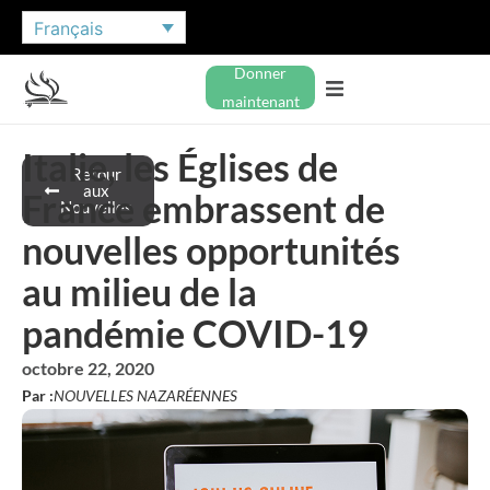
Français
Donner
maintenant
Italie, les Églises de
Retour
aux
France embrassent de
Nouvelles
nouvelles opportunités
au milieu de la
pandémie COVID-19
octobre 22, 2020
Par :
NOUVELLES NAZARÉENNES