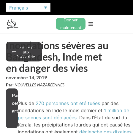
Français
Donner
maintenant
Inondations sévères au
Retour
aux
Bangladesh, Inde met
Nouvelles
en danger des vies
novembre 14, 2019
Par :
NOUVELLES NAZARÉENNES
Partager
cet
Plus de
270 personnes ont été tuées
par des
inondations en Inde le mois dernier et
1 million de
article
personnes sont déplacées.
Dans l’État du sud du
Kerala, les précipitations lourdes qui ont causé les
inondations ont également
déclenché des dizaines