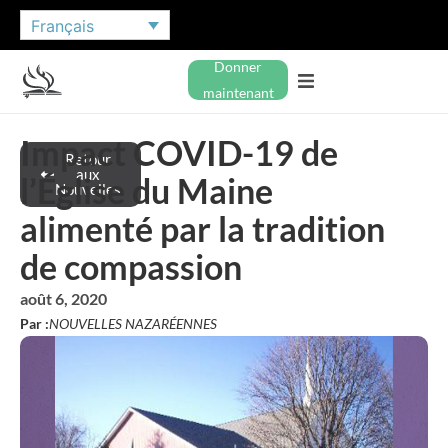
Français
Donner
maintenant
Impact COVID-19 de
Retour
aux
l’Église du Maine
Nouvelles
alimenté par la tradition
de compassion
août 6, 2020
Par :
NOUVELLES NAZARÉENNES