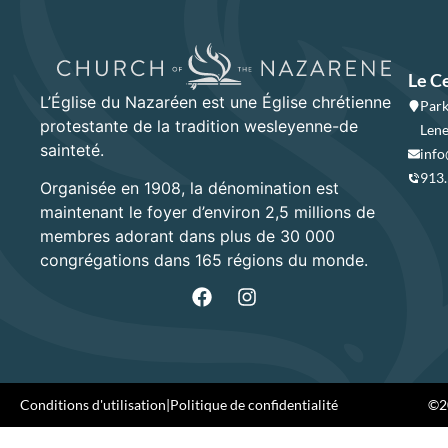
Le C
L’Église du Nazaréen est une Église chrétienne
Park
protestante de la tradition wesleyenne-de
Lene
sainteté.
info
913
Organisée en 1908, la dénomination est
maintenant le foyer d’environ 2,5 millions de
membres adorant dans plus de 30 000
congrégations dans 165 régions du monde.
Conditions d'utilisation
|
Politique de confidentialité
©20