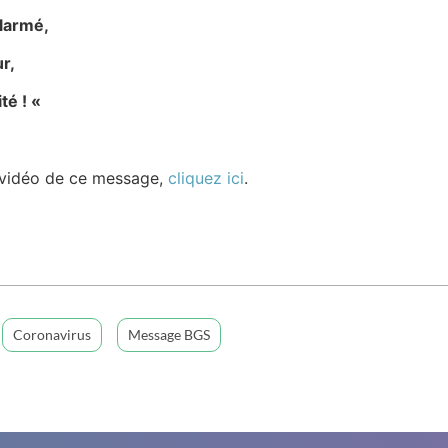
larmé,
r,
 ! «
 vidéo de ce message,
cliquez ici
.
Coronavirus
Message BGS