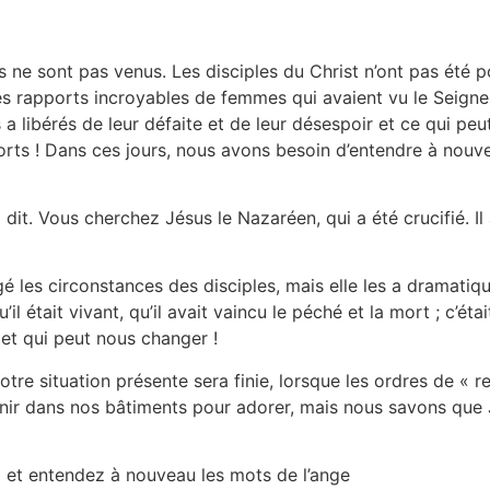
 ne sont pas venus. Les disciples du Christ n’ont pas été po
 des rapports incroyables de femmes qui avaient vu le Seigne
 a libérés de leur défaite et de leur désespoir et ce qui peu
rts ! Dans ces jours, nous avons besoin d’entendre à nouvea
it. Vous cherchez Jésus le Nazaréen, qui a été crucifié. Il a re
gé les circonstances des disciples, mais elle les a dramati
l était vivant, qu’il avait vaincu le péché et la mort ; c’ét
 et qui peut nous changer !
re situation présente sera finie, lorsque les ordres de « r
nir dans nos bâtiments pour adorer, mais nous savons que J
 et entendez à nouveau les mots de l’ange