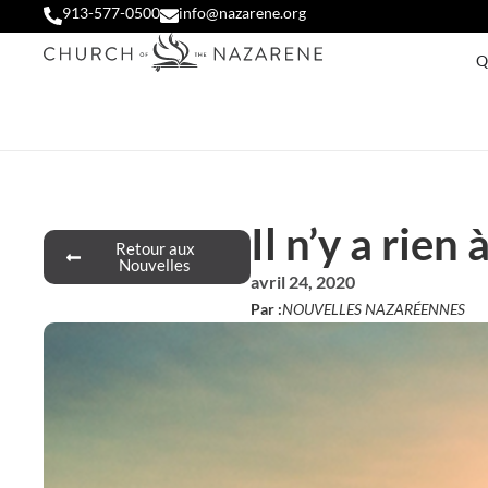
913-577-0500
info@nazarene.org
Q
Il n’y a rien
Retour aux
Nouvelles
avril 24, 2020
Par :
NOUVELLES NAZARÉENNES