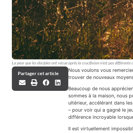
La peur que les disciples ont vécue après la crucifixion n'est pas différent
Nous voulons vous remercier p
Partager cet article
trouver de nouveaux moyens 
Beaucoup de nous apprécient d
sommes à la maison, nous pou
ultérieur, accélérant dans le
– pour voir qui a gagné le jeu
différence incroyable lorsque
Il est virtuellement impossibl