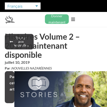
Français
Donner
maintenant
Histoires Volume 2 –
Retour
aux
2017 maintenant
Nouvelles
disponible
juillet 10, 2019
Par :
NOUVELLES NAZARÉENNES
Partager
cet
article