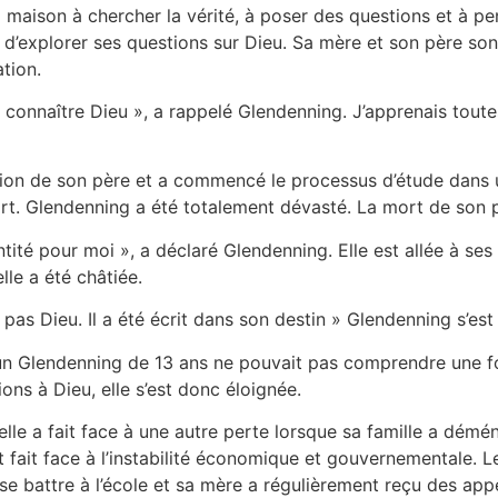
a maison à chercher la vérité, à poser des questions et à
d’explorer ses questions sur Dieu. Sa mère et son père sont 
tion.
 à connaître Dieu », a rappelé Glendenning. J’apprenais toute
ligion de son père et a commencé le processus d’étude dans
rt. Glendenning a été totalement dévasté. La mort de son pè
ntité pour moi », a déclaré Glendenning. Elle est allée à se
elle a été châtiée.
z pas Dieu. Il a été écrit dans son destin » Glendenning s’es
 un Glendenning de 13 ans ne pouvait pas comprendre une foi
ns à Dieu, elle s’est donc éloignée.
elle a fait face à une autre perte lorsque sa famille a dé
 fait face à l’instabilité économique et gouvernementale.
 battre à l’école et sa mère a régulièrement reçu des appels