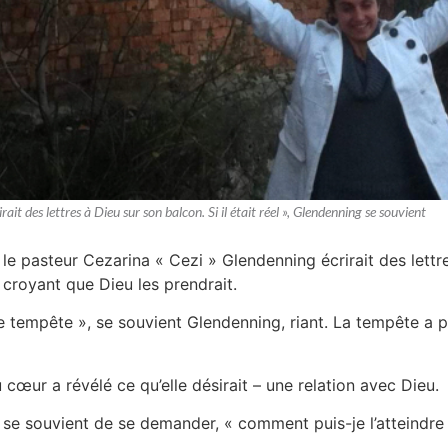
it des lettres à Dieu sur son balcon. Si il était réel », Glendenning se souvient
 le pasteur Cezarina « Cezi » Glendenning écrirait des lettr
 croyant que Dieu les prendrait.
 tempête », se souvient Glendenning, riant. La tempête a pr
cœur a révélé ce qu’elle désirait – une relation avec Dieu.
ng se souvient de se demander, « comment puis-je l’atteindre