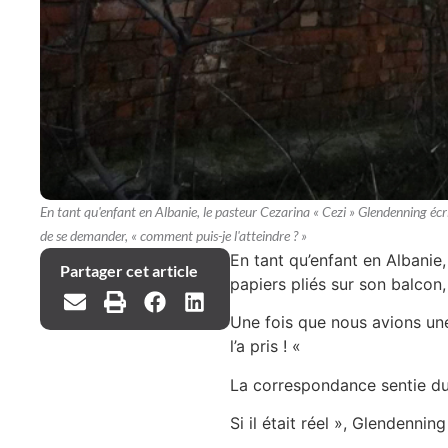
En tant qu'enfant en Albanie, le pasteur Cezarina « Cezi » Glendenning écrira
de se demander, « comment puis-je l'atteindre ? »
En tant qu’enfant en Albanie,
Partager cet article
papiers pliés sur son balcon,
Une fois que nous avions une
l’a pris ! «
La correspondance sentie du 
Si il était réel », Glendenni