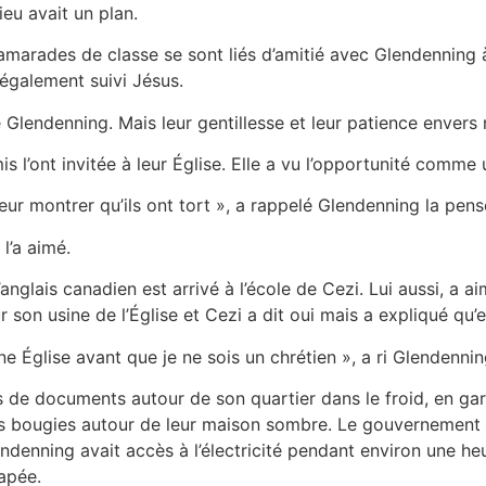
ieu avait un plan.
arades de classe se sont liés d’amitié avec Glendenning à l’
t également suivi Jésus.
ré Glendenning. Mais leur gentillesse et leur patience enve
 l’ont invitée à leur Église. Elle a vu l’opportunité comme 
 leur montrer qu’ils ont tort », a rappelé Glendenning la pen
 l’a aimé.
anglais canadien est arrivé à l’école de Cezi. Lui aussi, a ai
 son usine de l’Église et Cezi a dit oui mais a expliqué qu’e
 une Église avant que je ne sois un chrétien », a ri Glendennin
es de documents autour de son quartier dans le froid, en ga
 bougies autour de leur maison sombre. Le gouvernement de 
endenning avait accès à l’électricité pendant environ une he
apée.