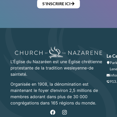
S'INSCRIRE ICI
Le C
L’Église du Nazaréen est une Église chrétienne
Park
protestante de la tradition wesleyenne-de
Lene
sainteté.
info
913
Organisée en 1908, la dénomination est
maintenant le foyer d’environ 2,5 millions de
membres adorant dans plus de 30 000
congrégations dans 165 régions du monde.