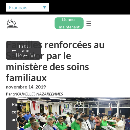
Français
Donner
maintenant
Familles renforcées au
Retour
aux
Salvador par le
Nouvelles
ministère des soins
familiaux
novembre 14, 2019
Par :
NOUVELLES NAZARÉENNES
Partager
cet
article