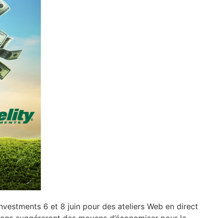
Investments 6 et 8 juin pour des ateliers Web en direct
essions suggéreront des moyens d’économiser pour la