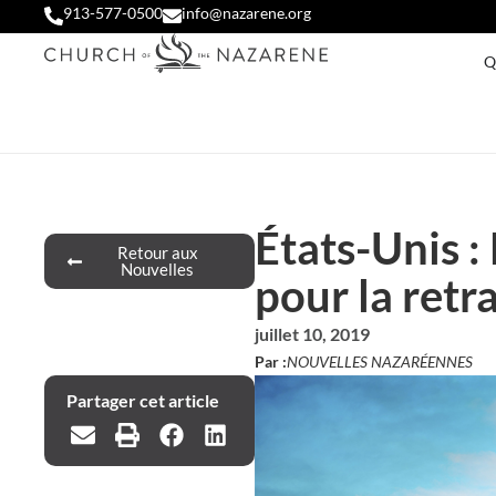
913-577-0500
info@nazarene.org
Q
États-Unis :
Retour aux
Nouvelles
pour la retra
juillet 10, 2019
Par :
NOUVELLES NAZARÉENNES
Partager cet article