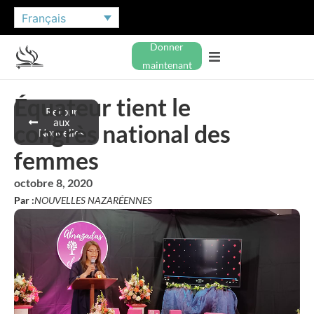
Français
Donner
maintenant
Équateur tient le
Retour
aux
congrès national des
Nouvelles
femmes
octobre 8, 2020
Par :
NOUVELLES NAZARÉENNES