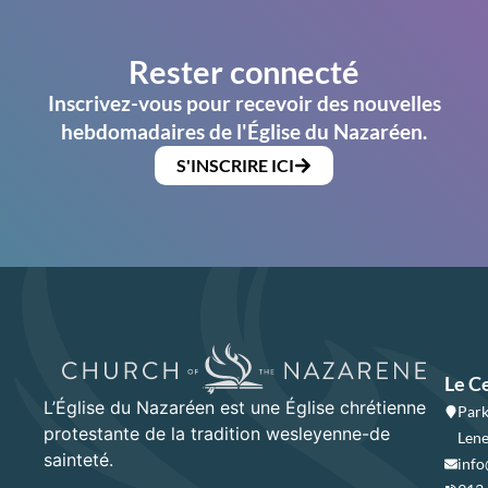
Rester connecté
Inscrivez-vous pour recevoir des nouvelles
hebdomadaires de l'Église du Nazaréen.
S'INSCRIRE ICI
Le C
L’Église du Nazaréen est une Église chrétienne
Park
protestante de la tradition wesleyenne-de
Lene
sainteté.
info