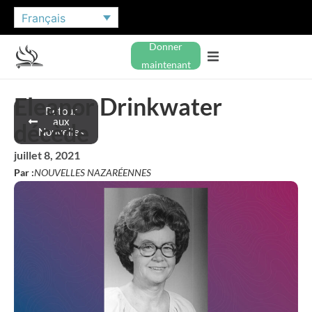
Français
Donner
maintenant
Eleanor Drinkwater
Retour
aux
décède
Nouvelles
juillet 8, 2021
Par :
NOUVELLES NAZARÉENNES