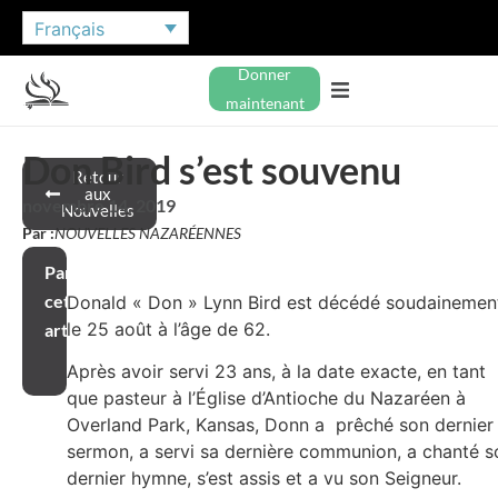
Français
Donner
maintenant
Don Bird s’est souvenu
Retour
aux
novembre 14, 2019
Nouvelles
Par :
NOUVELLES NAZARÉENNES
Partager
cet
Donald « Don » Lynn Bird est décédé soudainemen
le 25 août à l’âge de 62.
article
Après avoir servi 23 ans, à la date exacte, en tant
que pasteur à l’Église d’Antioche du Nazaréen à
Overland Park, Kansas, Donn a prêché son dernier
sermon, a servi sa dernière communion, a chanté s
dernier hymne, s’est assis et a vu son Seigneur.