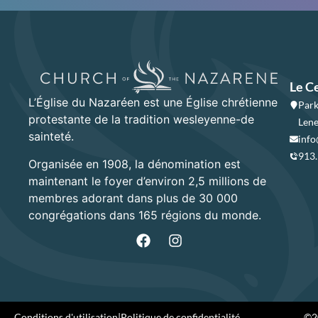
Le C
L’Église du Nazaréen est une Église chrétienne
Park
protestante de la tradition wesleyenne-de
Lene
sainteté.
info
913
Organisée en 1908, la dénomination est
maintenant le foyer d’environ 2,5 millions de
membres adorant dans plus de 30 000
congrégations dans 165 régions du monde.
Conditions d'utilisation
|
Politique de confidentialité
©20