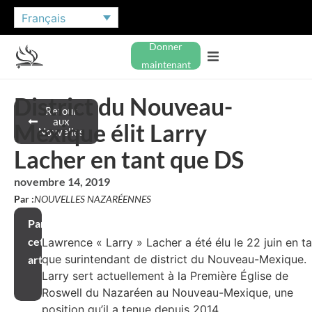
Français
Donner
maintenant
District du Nouveau-
Retour
aux
Mexique élit Larry
Nouvelles
Lacher en tant que DS
novembre 14, 2019
Par :
NOUVELLES NAZARÉENNES
Partager
cet
Lawrence « Larry » Lacher a été élu le 22 juin en t
que surintendant de district du Nouveau-Mexique.
article
Larry sert actuellement à la Première Église de
Roswell du Nazaréen au Nouveau-Mexique, une
position qu’il a tenue depuis 2014.