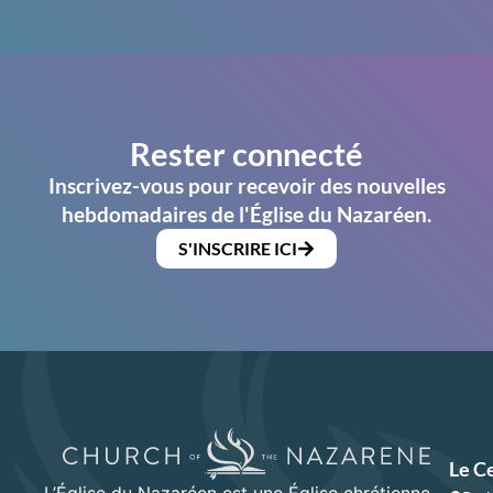
Rester connecté
Inscrivez-vous pour recevoir des nouvelles
hebdomadaires de l'Église du Nazaréen.
S'INSCRIRE ICI
Le C
L’Église du Nazaréen est une Église chrétienne