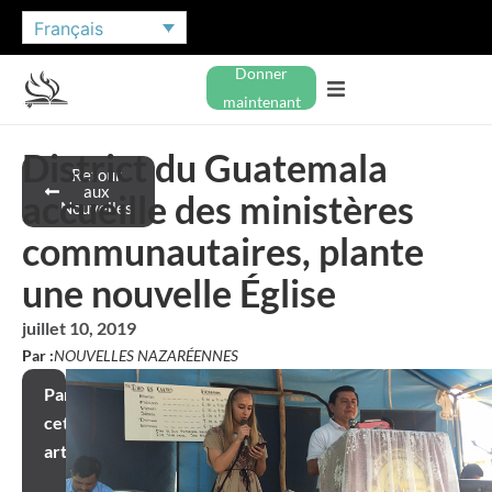
Français
Donner
maintenant
District du Guatemala
Retour
aux
accueille des ministères
Nouvelles
communautaires, plante
une nouvelle Église
juillet 10, 2019
Par :
NOUVELLES NAZARÉENNES
Partager
cet
article