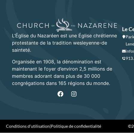
Le C
L’Église du Nazaréen est une Église chrétienne
Park
protestante de la tradition wesleyenne-de
Lene
sainteté.
info
913
Organisée en 1908, la dénomination est
maintenant le foyer d’environ 2,5 millions de
membres adorant dans plus de 30 000
congrégations dans 165 régions du monde.
Conditions d'utilisation
|
Politique de confidentialité
©20