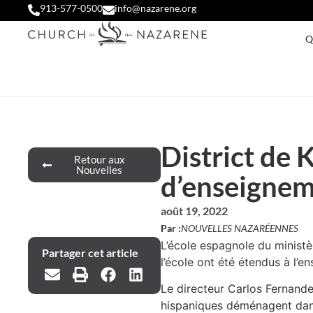
913-577-0500
info@nazarene.org
Q
District de 
Retour aux
Nouvelles
d’enseignem
août 19, 2022
Par :
NOUVELLES NAZARÉENNES
L’école espagnole du ministè
Partager cet article
l’école ont été étendus à l’e
Le directeur Carlos Fernande
hispaniques déménagent dans