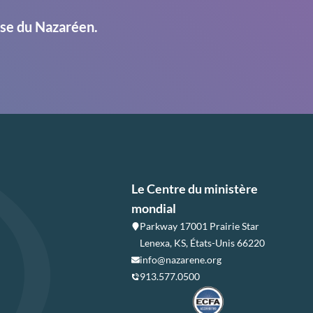
ise du Nazaréen.
Le Centre du ministère
mondial
Parkway 17001 Prairie Star
Lenexa, KS, États-Unis 66220
info@nazarene.org
913.577.0500