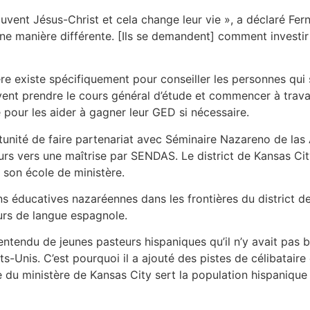
uvent Jésus-Christ et cela change leur vie », a déclaré Ferna
ne manière différente. [Ils se demandent] comment investir 
e existe spécifiquement pour conseiller les personnes qui s
ent prendre le cours général d’étude et commencer à travaille
pour les aider à gagner leur GED si nécessaire.
rtunité de faire partenariat avec Séminaire Nazareno de l
urs vers une maîtrise par SENDAS. Le district de Kansas City 
 son école de ministère.
ions éducatives nazaréennes dans les frontières du district d
urs de langue espagnole.
entendu de jeunes pasteurs hispaniques qu’il n’y avait pas b
-Unis. C’est pourquoi il a ajouté des pistes de célibataire 
 du ministère de Kansas City sert la population hispanique 