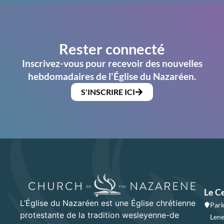
Rester connecté
Inscrivez-vous pour recevoir des nouvelles
hebdomadaires de l'Église du Nazaréen.
S'INSCRIRE ICI
Le C
L’Église du Nazaréen est une Église chrétienne
Park
protestante de la tradition wesleyenne-de
Lene