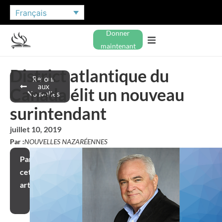
Français
Donner
maintenant
District atlantique du
Retour
aux
Canada élit un nouveau
Nouvelles
surintendant
juillet 10, 2019
Par :
NOUVELLES NAZARÉENNES
Partager
cet
article