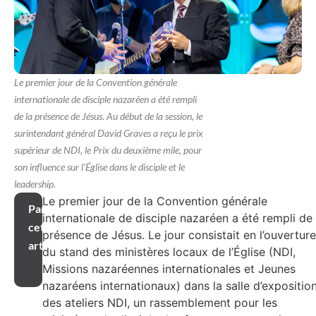
Le premier jour de la Convention générale
internationale de disciple nazaréen a été rempli
de la présence de Jésus. Au début de la session, le
surintendant général David Graves a reçu le prix
supérieur de NDI, le Prix du deuxième mile, pour
son influence sur l'Église dans le disciple et le
leadership.
Le premier jour de la Convention générale
Partager
internationale de disciple nazaréen a été rempli de 
cet
présence de Jésus. Le jour consistait en l’ouverture
article
du stand des ministères locaux de l’Église (NDI,
Missions nazaréennes internationales et Jeunes
nazaréens internationaux) dans la salle d’exposition
des ateliers NDI, un rassemblement pour les