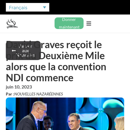
Français
Donner
maintenant
David Graves reçoit le
Retour
aux
prix du Deuxième Mile
Nouvelles
alors que la convention
NDI commence
juin 10, 2023
Par :
NOUVELLES NAZARÉENNES