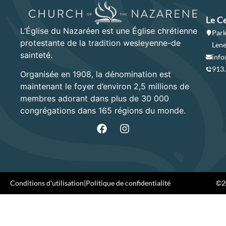
Le C
L’Église du Nazaréen est une Église chrétienne
Park
protestante de la tradition wesleyenne-de
Lene
sainteté.
info
913
Organisée en 1908, la dénomination est
maintenant le foyer d’environ 2,5 millions de
membres adorant dans plus de 30 000
congrégations dans 165 régions du monde.
Conditions d'utilisation
|
Politique de confidentialité
©20