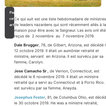
Partager
cet
Ce qui suit est une liste hebdomadaire de ministres
de leaders nazaréens qui sont récemment allés à la
article
maison pour être avec le Seigneur. Les avis ont été
reçus de 2 novembre au 7 novembre 2019.
Dale Brugger
, 78, de Gilbert, Arizona, est décédé 
12 octobre 2019. Il était un aumônier retraité et
ministre, servant en Arizona. Il est survécu par sa
femme, Carolyn.
Jose Camacho Sr
., de Vernon, Connecticut, est
décédé le 6 novembre 2019. Il était un ministre
retraité qui a servi au Connecticut et à Porto Rico. I
est survécu par sa femme, Anayda.
Josephus Foster
, 81, de Columbus Ohio, est décé
le 30 octobre 2019. He was a ministre retraité,