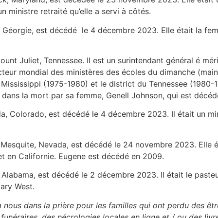
n ministre retraité qu’elle a servi à côtés.
, Géorgie, est décédé le 4 décembre 2023. Elle était la femm
ount Juliet, Tennessee. Il est un surintendant général é m
ecteur mondial des ministères des écoles du dimanche (main
du Mississippi (1975-1980) et le district du Tennessee (1980-
é dans la mort par sa femme, Genell Johnson, qui est décé
da, Colorado, est décédé le 4 décembre 2023. Il était un min
e Mesquite, Nevada, est décédé le 24 novembre 2023. Elle ét
et en Californie. Eugene est décédé en 2009.
, Alabama, est décédé le 2 décembre 2023. Il était le paste
ary West.
à nous dans la prière pour les familles qui ont perdu des êt
unéraires, des nécrologies locales en ligne et / ou des livr