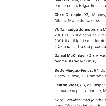
par son mari, Edgar Enciso, u
Chris Gillespie
, 92, d’Albany
Albany Grace du Nazaréen.
W. Talmadge Johnson
, de M
2001-2005. Il a servi de dir
2001. Il a dirigé le district 
à Oklahoma. Il a été précéd
Daniel McKinley
, 80, d’Arva
femme, Karen McKinley.
Betty Mingus-Fields
, 94, d
a servi à Iowa, au Colorado 
Learon West
, 83, de Jasper
est survécu par sa femme, M
Note : Veuillez vous joindre 
complètes, des informations f