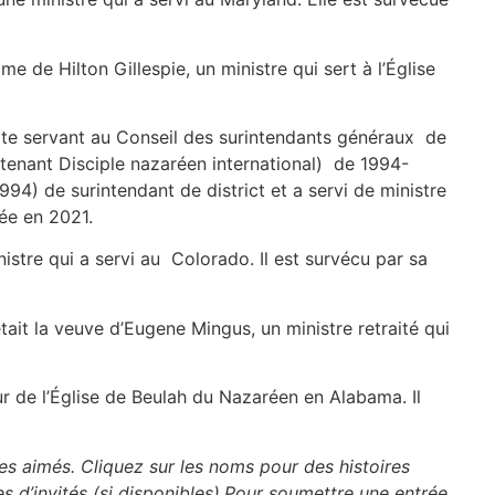
e de Hilton Gillespie, un ministre qui sert à l’Église
érite servant au Conseil des surintendants généraux de
tenant Disciple nazaréen international) de 1994-
1994) de surintendant de district et a servi de ministre
dée en 2021.
istre qui a servi au Colorado. Il est survécu par sa
ait la veuve d’Eugene Mingus, un ministre retraité qui
ur de l’Église de Beulah du Nazaréen en Alabama. Il
res aimés. Cliquez sur les noms pour des histoires
es d’invités (si disponibles).Pour soumettre une entrée