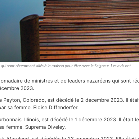
 qui sont récemment allés à la maison pour être avec le Seigneur. Les avis ont
bdomadaire de ministres et de leaders nazaréens qui sont ré
décembre 2023.
e Peyton, Colorado, est décédé le 2 décembre 2023. Il était 
par sa femme, Eloise Diffenderfer.
urbonnais, Illinois, est décédé le 1 décembre 2023. Il était 
r sa femme, Suprema Diveley.
ick, Maryland, est décédée le 23 novembre 2023. Elle était u