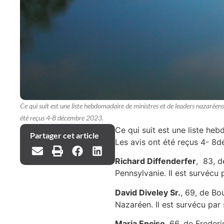
Ce qui suit est une liste hebdomadaire de ministres et de leaders nazaréens
été reçus 4-8 décembre 2023.
Ce qui suit est une liste he
Partager cet article
Les avis ont été reçus 4- 8
Richard Diffenderfer
, 83, d
Pennsylvanie. Il est survécu 
David Diveley Sr.
, 69, de Bo
Nazaréen. Il est survécu pa
Maria Enciso
, 66, de Freder