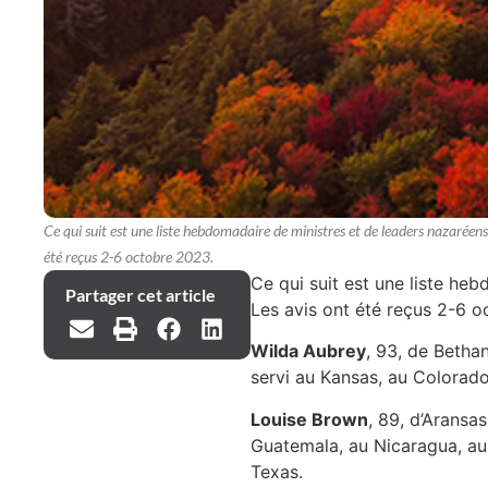
Ce qui suit est une liste hebdomadaire de ministres et de leaders nazaréens
été reçus 2-6 octobre 2023.
Ce qui suit est une liste he
Partager cet article
Les avis ont été reçus 2-6 o
Wilda Aubrey
, 93, de Betha
servi au Kansas, au Colorad
Louise Brown
, 89, d’Aransa
Guatemala, au Nicaragua, au 
Texas.