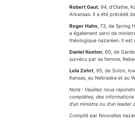
Robert Gaut
, 94, d’Olathe, 
Arkansas. Il a été précédé d
Roger Hahn
, 73, de Spring H
a également servi de ministr
théologique nazaréen. Il est
Daniel Keeton
, 60, de Garden
survécu par sa femme, Rebe
Lela Zehrt
, 95, de Solon, Io
Kansas, au Nebraska et au W
Note : Veuillez nous rejoindr
complètes, des informations f
d’un ministre ou d’un leader
Compilé par Nouvelles naza