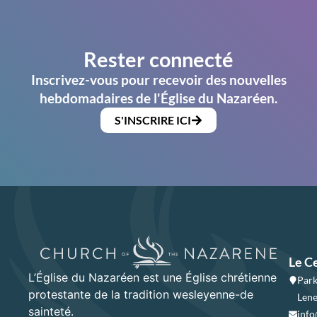
Rester connecté
Inscrivez-vous pour recevoir des nouvelles
hebdomadaires de l'Église du Nazaréen.
S'INSCRIRE ICI
Le C
L’Église du Nazaréen est une Église chrétienne
Park
protestante de la tradition wesleyenne-de
Lene
sainteté.
info