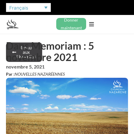
Français
Donner
maintenant
Dans Memoriam : 5
Retour
aux
novembre 2021
Nouvelles
novembre 5, 2021
Par :
NOUVELLES NAZARÉENNES