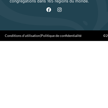
congrégations dans 165 régions du monde.
Conditions d'utilisation
|
Politique de confidentialité
©20