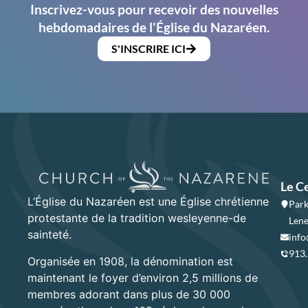
Inscrivez-vous pour recevoir des nouvelles
hebdomadaires de l'Église du Nazaréen.
S'INSCRIRE ICI
Le C
L’Église du Nazaréen est une Église chrétienne
Park
protestante de la tradition wesleyenne-de
Lene
sainteté.
info
913
Organisée en 1908, la dénomination est
maintenant le foyer d’environ 2,5 millions de
membres adorant dans plus de 30 000