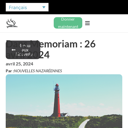
Français
Donner
maintenant
Dans Memoriam : 26
Retour
aux
avril 2024
Nouvelles
avril 25, 2024
Par :
NOUVELLES NAZARÉENNES