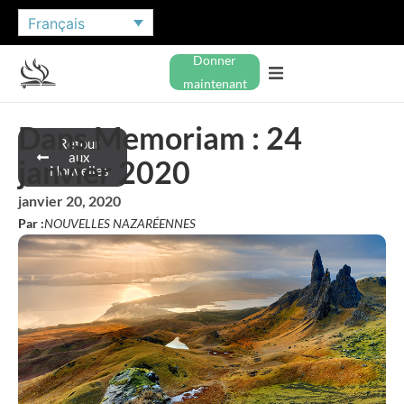
Français
Donner
maintenant
Dans Memoriam : 24
Retour
aux
janvier 2020
Nouvelles
janvier 20, 2020
Par :
NOUVELLES NAZARÉENNES