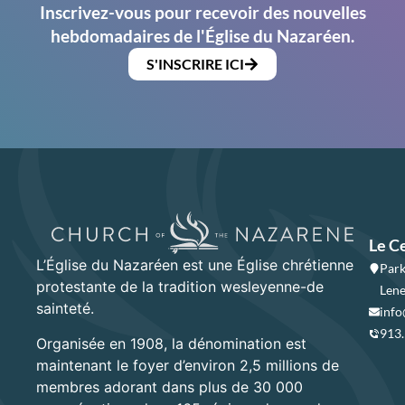
Inscrivez-vous pour recevoir des nouvelles
hebdomadaires de l'Église du Nazaréen.
S'INSCRIRE ICI
Le C
L’Église du Nazaréen est une Église chrétienne
Park
protestante de la tradition wesleyenne-de
Lene
sainteté.
info
913
Organisée en 1908, la dénomination est
maintenant le foyer d’environ 2,5 millions de
membres adorant dans plus de 30 000