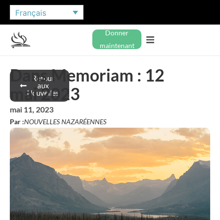
Français
Donner
maintenant
Dans Memoriam : 12
Retour
aux
mai 2023
Nouvelles
mai 11, 2023
Par :
NOUVELLES NAZARÉENNES