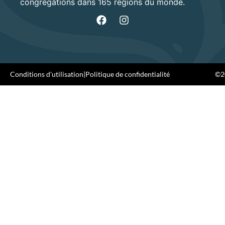
congrégations dans 165 régions du monde.
Conditions d'utilisation
|
Politique de confidentialité
©20