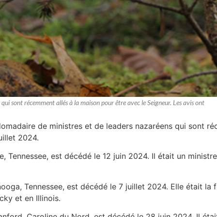
 qui sont récemment allés à la maison pour être avec le Seigneur. Les avis ont
bdomadaire de ministres et de leaders nazaréens qui sont ré
illet 2024.
le, Tennessee, est décédé le 12 juin 2024. Il était un ministre
ooga, Tennessee, est décédé le 7 juillet 2024. Elle était la
ky et en Illinois.
anford, Caroline du Nord, est décédé le 28 juin 2024. Il étai