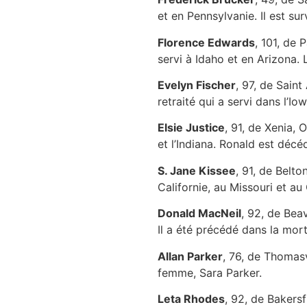
et en Pennsylvanie. Il est su
Florence Edwards
, 101, de 
servi à Idaho et en Arizona.
Evelyn Fischer
, 97, de Saint
retraité qui a servi dans l’I
Elsie Justice
, 91, de Xenia, 
et l’Indiana. Ronald est déc
S. Jane Kissee
, 91, de Belto
Californie, au Missouri et a
Donald MacNeil
, 92, de Beav
Il a été précédé dans la mor
Allan Parker
, 76, de Thomasvi
femme, Sara Parker.
Leta Rhodes
, 92, de Bakersf