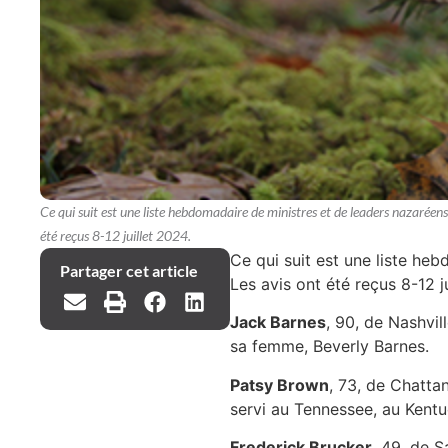
Ce qui suit est une liste hebdomadaire de ministres et de leaders nazaréens
été reçus 8-12 juillet 2024.
Ce qui suit est une liste he
Partager cet article
Les avis ont été reçus 8-12 ju
Jack Barnes
, 90, de Nashvil
sa femme, Beverly Barnes.
Patsy Brown
, 73, de Chattan
servi au Tennessee, au Kentuc
Frederick Brucker
, 49, de S