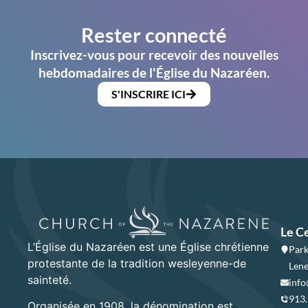
Rester connecté
Inscrivez-vous pour recevoir des nouvelles
hebdomadaires de l'Église du Nazaréen.
S'INSCRIRE ICI
Le C
L’Église du Nazaréen est une Église chrétienne
Park
protestante de la tradition wesleyenne-de
Lene
sainteté.
info
913
Organisée en 1908, la dénomination est