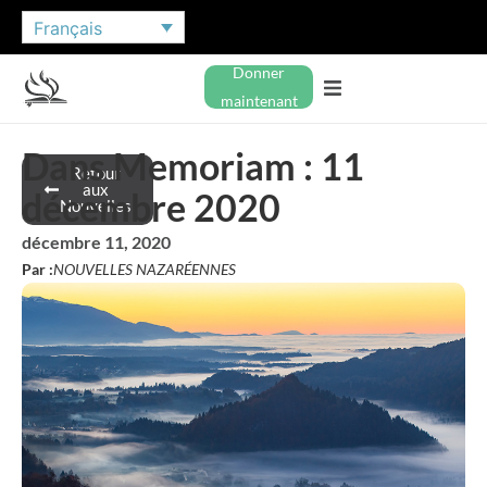
Français
Donner
maintenant
Dans Memoriam : 11
Retour
aux
décembre 2020
Nouvelles
décembre 11, 2020
Par :
NOUVELLES NAZARÉENNES