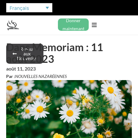
Français
Donner
maintenant
Dans Memoriam : 11
Retour
aux
août 2023
Nouvelles
août 11, 2023
Par :
NOUVELLES NAZARÉENNES