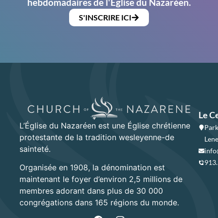
hebdomadaires de l'Église du Nazaréen.
S'INSCRIRE ICI
Le C
L’Église du Nazaréen est une Église chrétienne
Park
protestante de la tradition wesleyenne-de
Lene
sainteté.
info
913
Organisée en 1908, la dénomination est
maintenant le foyer d’environ 2,5 millions de
membres adorant dans plus de 30 000
congrégations dans 165 régions du monde.