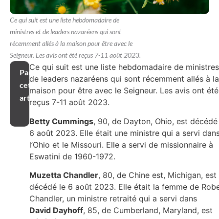
Ce qui suit est une liste hebdomadaire de
ministres et de leaders nazaréens qui sont
récemment allés à la maison pour être avec le
Seigneur. Les avis ont été reçus 7-11 août 2023.
Ce qui suit est une liste hebdomadaire de ministres
Partager
de leaders nazaréens qui sont récemment allés à la
cet
maison pour être avec le Seigneur. Les avis ont été
article
reçus 7-11 août 2023.
Betty Cummings
, 90, de Dayton, Ohio, est décédé 
6 août 2023. Elle était une ministre qui a servi dan
l’Ohio et le Missouri. Elle a servi de missionnaire à
Eswatini de 1960-1972.
Muzetta Chandler
, 80, de Chine est, Michigan, est
décédé le 6 août 2023. Elle était la femme de Rob
Chandler, un ministre retraité qui a servi dans
David Dayhoff
, 85, de Cumberland, Maryland, est