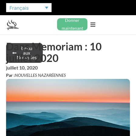
Français
Donner
maintenant
Dans Memoriam : 10
Retour
aux
juillet 2020
Nouvelles
juillet 10, 2020
Par :
NOUVELLES NAZARÉENNES