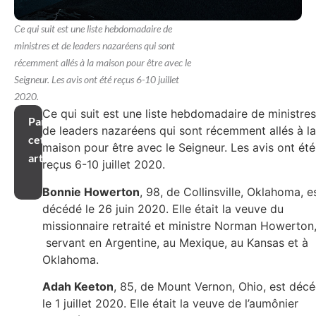
Ce qui suit est une liste hebdomadaire de
ministres et de leaders nazaréens qui sont
récemment allés à la maison pour être avec le
Seigneur. Les avis ont été reçus 6-10 juillet
2020.
Ce qui suit est une liste hebdomadaire de ministres
Partager
de leaders nazaréens qui sont récemment allés à la
cet
maison pour être avec le Seigneur. Les avis ont été
article
reçus 6-10 juillet 2020.
Bonnie Howerton
, 98, de Collinsville, Oklahoma, e
décédé le 26 juin 2020. Elle était la veuve du
missionnaire retraité et ministre Norman Howerton
servant en Argentine, au Mexique, au Kansas et à
Oklahoma.
Adah Keeton
, 85, de Mount Vernon, Ohio, est déc
le 1 juillet 2020. Elle était la veuve de l’aumônier