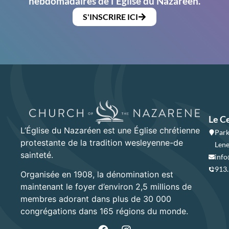
hebdomadaires de l'Église du Nazaréen.
S'INSCRIRE ICI
Le C
L’Église du Nazaréen est une Église chrétienne
Park
protestante de la tradition wesleyenne-de
Lene
sainteté.
info
913
Organisée en 1908, la dénomination est
maintenant le foyer d’environ 2,5 millions de
membres adorant dans plus de 30 000
congrégations dans 165 régions du monde.