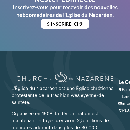
Inscrivez-vous pour recevoir des nouvelles
hebdomadaires de l'Église du Nazaréen.
S'INSCRIRE ICI
Le C
L’Église du Nazaréen est une Église chrétienne
Park
protestante de la tradition wesleyenne-de
Lene
sainteté.
info
913
Organisée en 1908, la dénomination est
maintenant le foyer d’environ 2,5 millions de
membres adorant dans plus de 30 000