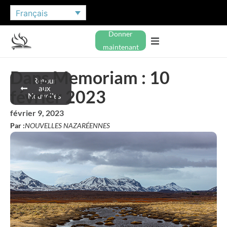
Français
Donner
maintenant
Dans Memoriam : 10
Retour
aux
février 2023
Nouvelles
février 9, 2023
Par :
NOUVELLES NAZARÉENNES