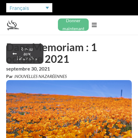
Français
Donner
maintenant
Dans Memoriam : 1
Retour
aux
octobre 2021
Nouvelles
septembre 30, 2021
Par :
NOUVELLES NAZARÉENNES